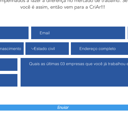
mpenhados a fazer a diferença no mercado de trabalho. Se
você é assim, então vem para a CriAr!!!
Enviar